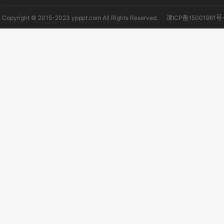
Copyright © 2015-2023 ypppt.com All Rights Reserved.
津ICP备15001961号