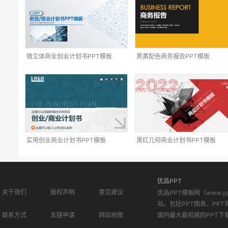
微立体商业创业计划书PPT模板
黑黄配色商务报告PPT模板
实用创业商业计划书PPT模板
黑红几何商业计划书PPT模板
优品PPT
关于我们
版权声明
意见建议
优品PPT模板网（www.
站。包括PPT图表、PPT
联系方式
友链申请
网站地图
国内最大最权威的PPT下