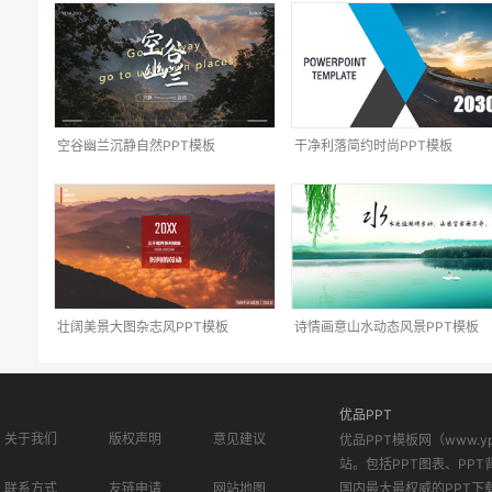
空谷幽兰沉静自然PPT模板
干净利落简约时尚PPT模板
壮阔美景大图杂志风PPT模板
诗情画意山水动态风景PPT模板
优品PPT
关于我们
版权声明
意见建议
优品PPT模板网（www.
站。包括PPT图表、PPT
联系方式
友链申请
网站地图
国内最大最权威的PPT下