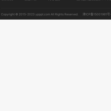
Copyright © 2015-2023 ypppt.com All Rights Reserved.
津ICP备15001961号