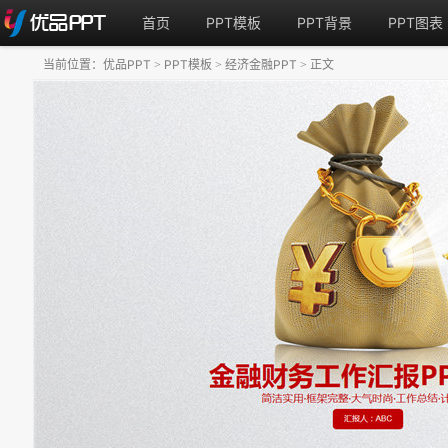
首页
PPT模板
PPT背景
PPT图表
当前位置：
优品PPT
PPT模板
经济金融PPT
正文
>
>
>