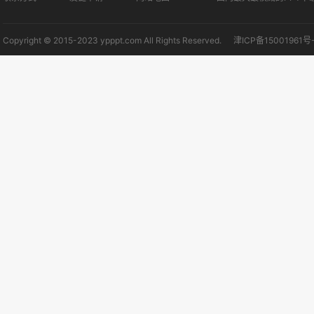
Copyright © 2015-2023 ypppt.com All Rights Reserved.
津ICP备15001961号