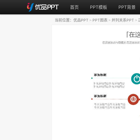
首页
PPT模板
PPT背景
当前位置：
优品PPT
PPT图表
并列关系PPT
>
>
>