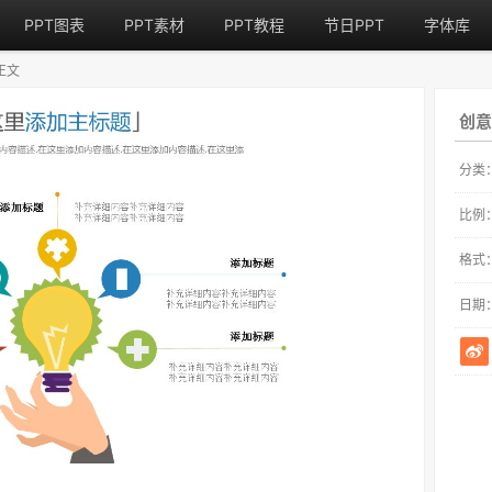
PPT图表
PPT素材
PPT教程
节日PPT
字体库
正文
创意
分类
比例
格式
日期