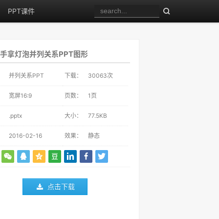
PPT课件
手拿灯泡并列关系PPT图形
：
并列关系PPT
下载：
30063
次
：
宽屏16:9
页数：
1页
：
.pptx
大小：
77.5KB
：
2016-02-16
效果：
静态
点击下载