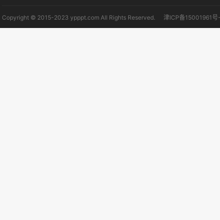
Copyright © 2015-2023 ypppt.com All Rights Reserved.
津ICP备15001961号