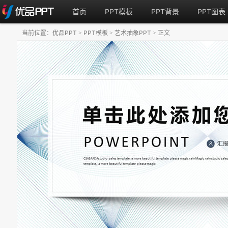
首页
PPT模板
PPT背景
PPT图表
当前位置：
优品PPT
PPT模板
艺术抽象PPT
正文
>
>
>