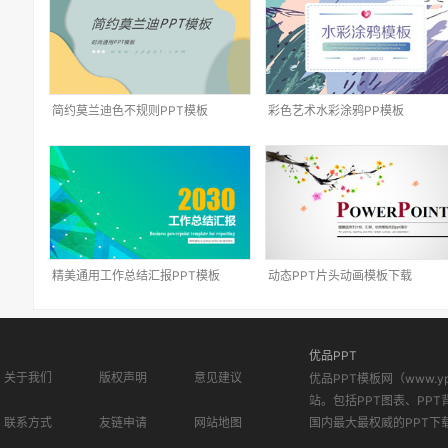
简约莫兰迪色不规则PPT模板
彩色艺术水彩涂鸦PP模板
精美通用工作总结汇报PPT模板
动态PPT片头动画模板下载
优品PPT
关于我们
版权声明
意见建议
优品PPT模板网（www.
站。包括PPT图表、PPT
联系方式
友链申请
网站地图
国内最大最权威的PPT下