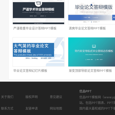
严谨稳重毕业设计答辩PPT模板
清爽毕业论文答辩PPT模板
毕业论文答辩幻灯片模板
渐变顶部导航论文答辩PPT模板
优品PPT
关于我们
版权声明
意见建议
优品PPT模板网（www.
站。包括PPT图表、PPT
联系方式
友链申请
网站地图
国内最大最权威的PPT下