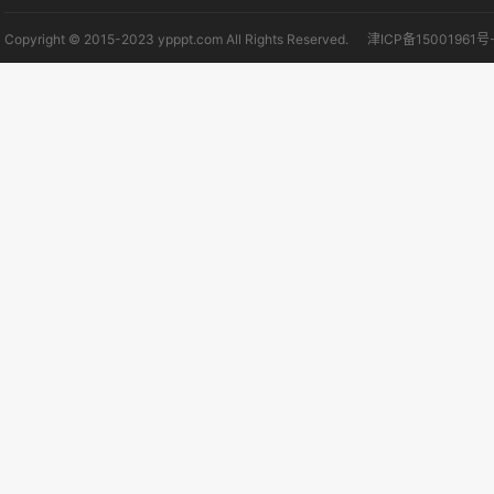
Copyright © 2015-2023 ypppt.com All Rights Reserved.
津ICP备15001961号