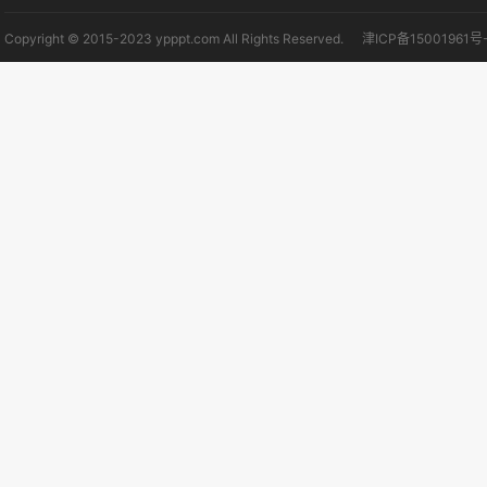
Copyright © 2015-2023 ypppt.com All Rights Reserved.
津ICP备15001961号