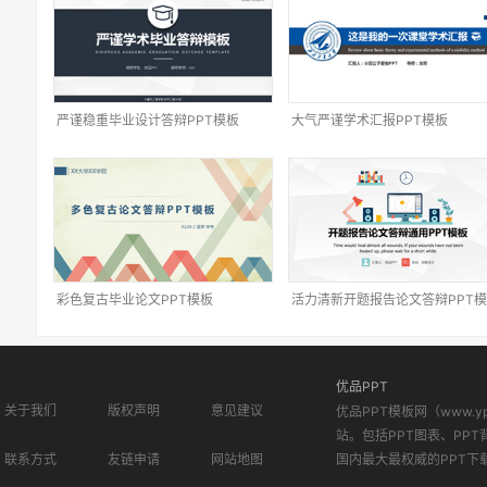
严谨稳重毕业设计答辩PPT模板
大气严谨学术汇报PPT模板
彩色复古毕业论文PPT模板
活力清新开题报告论文答辩PPT
优品PPT
关于我们
版权声明
意见建议
优品PPT模板网（www.
站。包括PPT图表、PPT
联系方式
友链申请
网站地图
国内最大最权威的PPT下