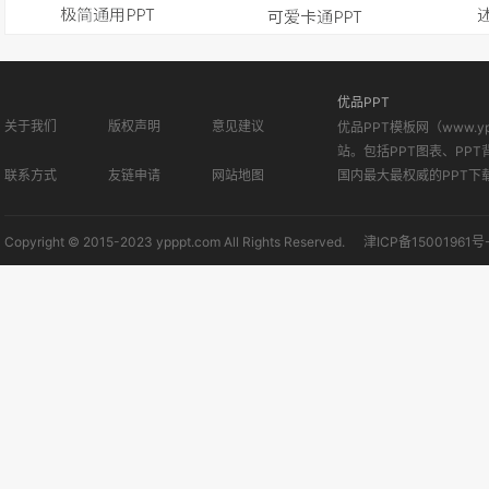
优品PPT
关于我们
版权声明
意见建议
优品PPT模板网（www.
站。包括PPT图表、PPT
联系方式
友链申请
网站地图
国内最大最权威的PPT下
Copyright © 2015-2023 ypppt.com All Rights Reserved.
津ICP备15001961号