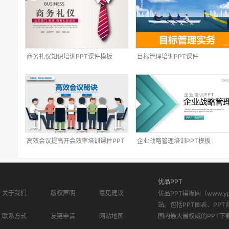
商务礼仪知识培训PPT课件模板
目标管理培训PPT课件
高效会议提高开会效率培训课件PPT
企业战略管理培训PPT模板
模板
优品PPT
关于我们
版权声明
意见建议
优品PPT模板网（www.
站。包括PPT图表、PPT
联系方式
友链申请
网站地图
国内最大最权威的PPT下