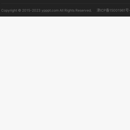
Copyright © 2015-2023 ypppt.com All Rights Reserved.
津ICP备15001961号