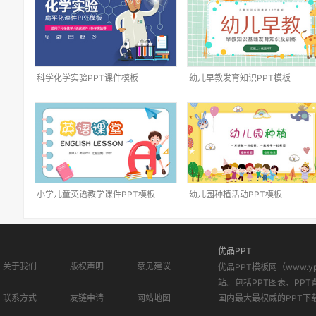
科学化学实验PPT课件模板
幼儿早教发育知识PPT模板
小学儿童英语教学课件PPT模板
幼儿园种植活动PPT模板
优品PPT
关于我们
版权声明
意见建议
优品PPT模板网（www.
站。包括PPT图表、PPT
联系方式
友链申请
网站地图
国内最大最权威的PPT下