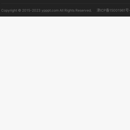
Copyright © 2015-2023 ypppt.com All Rights Reserved.
津ICP备15001961号