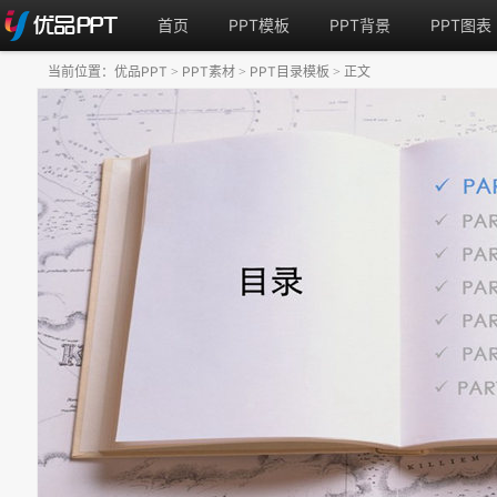
首页
PPT模板
PPT背景
PPT图表
当前位置：
优品PPT
PPT素材
PPT目录模板
正文
>
>
>