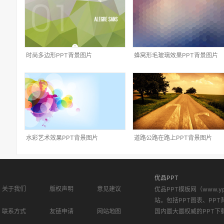
时尚多边形PPT背景图片
蜂窝形毛玻璃效果PPT背景图片
水彩艺术效果PPT背景图片
道路公路在路上PPT背景图片
优品PPT
关于我们
版权声明
意见建议
优品PPT模板网（www.
站。包括PPT图表、PPT
联系方式
友链申请
网站地图
国内最大最权威的PPT下