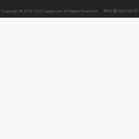
Copyright © 2015-2023 ypppt.com All Rights Reserved.
津ICP备15001961号