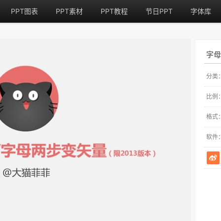
PPT图表
PPT素材
PPT教程
节日PPT
字体库
字母
分类
比例
格式
软件