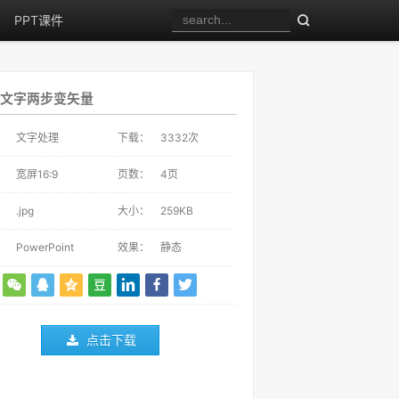
PPT课件
文字两步变矢量
：
文字处理
下载：
3332
次
：
宽屏16:9
页数：
4页
：
.jpg
大小：
259KB
：
PowerPoint
效果：
静态
点击下载