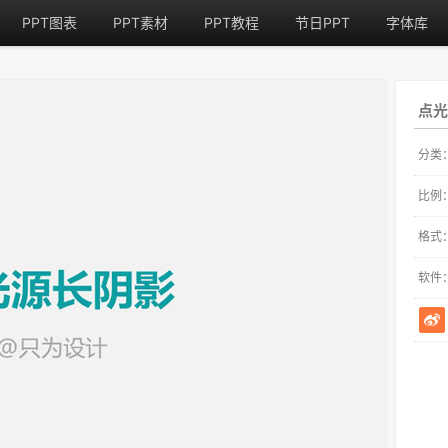
PPT图表
PPT素材
PPT教程
节日PPT
字体库
点光
分类
比例
格式
软件