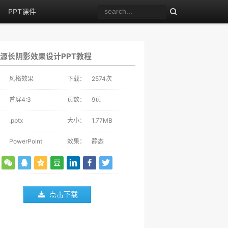
PPT课件
源长阴影效果设计PPT教程
：
风格效果
下载：
2574
次
：
普屏4:3
页数：
9页
：
.pptx
大小：
1.77MB
：
PowerPoint
效果：
静态
点击下载