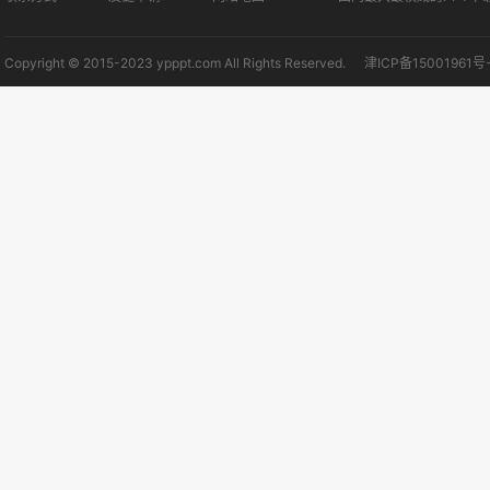
Copyright © 2015-2023 ypppt.com All Rights Reserved.
津ICP备15001961号