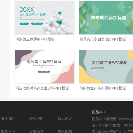
泡泡微立体通用PPT模板
背景音乐多图表动态PPT模板
简洁动感暖色调莫兰迪色PPT模板
简约莫兰迪色不规则PPT模板
优品PPT
关于我们
版权声明
意见建议
优品PPT模板网（www.
站。包括PPT图表、PPT
联系方式
友链申请
网站地图
国内最大最权威的PPT下