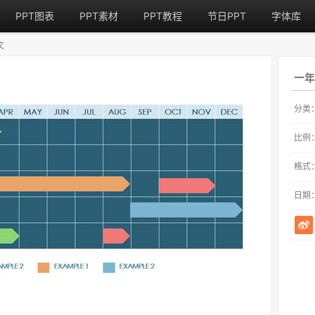
PPT图表
PPT素材
PPT教程
节日PPT
字体库
文
一年
分类
比例
格式
日期