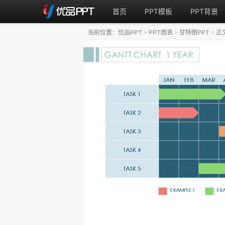
首页
PPT模板
PPT背景
当前位置：
优品PPT
PPT图表
甘特图PPT
正
>
>
>