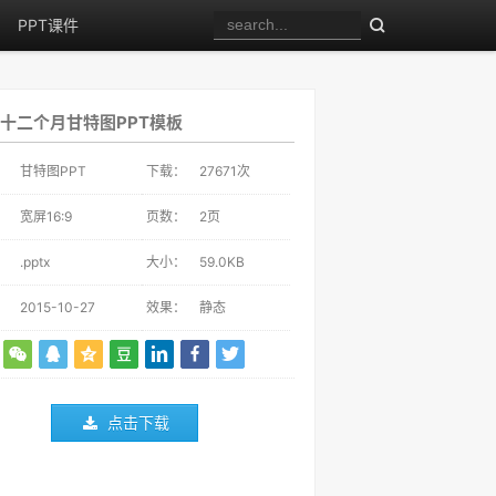
PPT课件
十二个月甘特图PPT模板
：
甘特图PPT
下载：
27671
次
：
宽屏16:9
页数：
2页
：
.pptx
大小：
59.0KB
：
2015-10-27
效果：
静态
点击下载