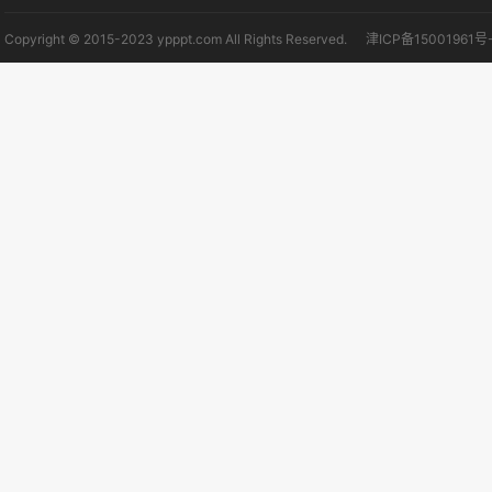
Copyright © 2015-2023 ypppt.com All Rights Reserved.
津ICP备15001961号