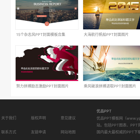
15个杂志风PPT封面模板合集
大海航行帆船PPT封面图片
努力拼搏励志激励PPT封面图片
乘风破浪拼搏进取PPT封面图片
优品PPT
关于我们
版权声明
意见建议
优品PPT模板网（www.
站。包括PPT图表、PPT
联系方式
友链申请
网站地图
国内最大最权威的PPT下