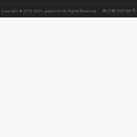
Copyright © 2015-2023 ypppt.com All Rights Reserved.
津ICP备15001961号