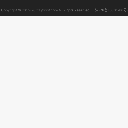
Copyright © 2015-2023 ypppt.com All Rights Reserved.
津ICP备15001961号