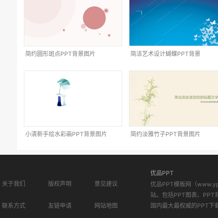
简约圆形斑点PPT背景图片
简洁艺术设计蝴蝶PPT背景
小清新手绘水彩画PPT背景图片
简约淡雅竹子PPT背景图片
优品PPT
关于我们
版权声明
意见建议
优品PPT模板网（www.
站。包括PPT图表、PPT
联系方式
友链申请
网站地图
国内最大最权威的PPT下