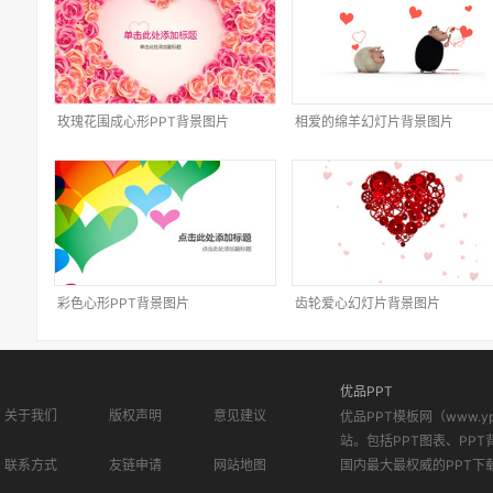
玫瑰花围成心形PPT背景图片
相爱的绵羊幻灯片背景图片
彩色心形PPT背景图片
齿轮爱心幻灯片背景图片
优品PPT
关于我们
版权声明
意见建议
优品PPT模板网（www.
站。包括PPT图表、PPT
联系方式
友链申请
网站地图
国内最大最权威的PPT下