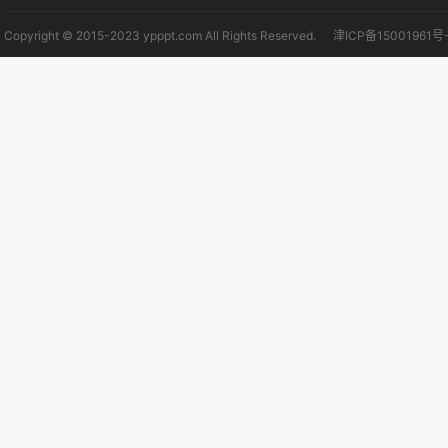
Copyright © 2015-2023 ypppt.com All Rights Reserved.
津ICP备15001961号