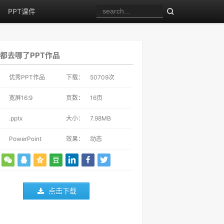
PPT课件
都去哪了PPT作品
：
优秀PPT作品
下载：
50709
次
：
宽屏16:9
页数：
16页
：
.pptx
大小：
7.98MB
：
PowerPoint
效果：
动态
点击下载