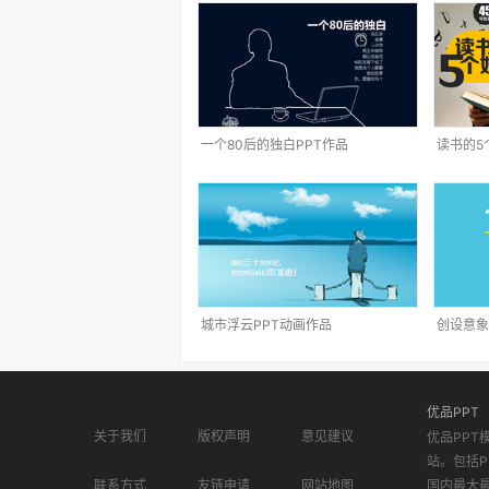
一个80后的独白PPT作品
读书的5
城市浮云PPT动画作品
创设意象
优品PPT
关于我们
版权声明
意见建议
优品PPT
站。包括P
联系方式
友链申请
网站地图
国内最大