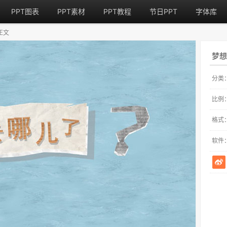
PPT图表
PPT素材
PPT教程
节日PPT
字体库
正文
梦想
分类
比例
格式
软件