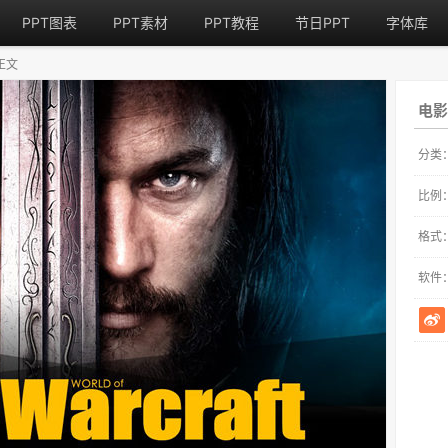
PPT图表
PPT素材
PPT教程
节日PPT
字体库
正文
电影
分类
比例
格式
软件