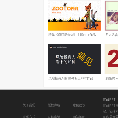
精美《疯狂动物城》主题PPT作品
名人名言
风险投资人的10种偏见PPT作品
25条时
优品PPT
关于我们
版权声明
意见建议
优品PPT
站。包括P
联系方式
友链申请
网站地图
国内最大