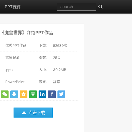
PPT课件
《魔兽世界》介绍PPT作品
：
优秀PPT作品
下载：
52639
次
：
宽屏16:9
页数：
25页
：
.pptx
大小：
30.2MB
：
PowerPoint
效果：
静态
点击下载