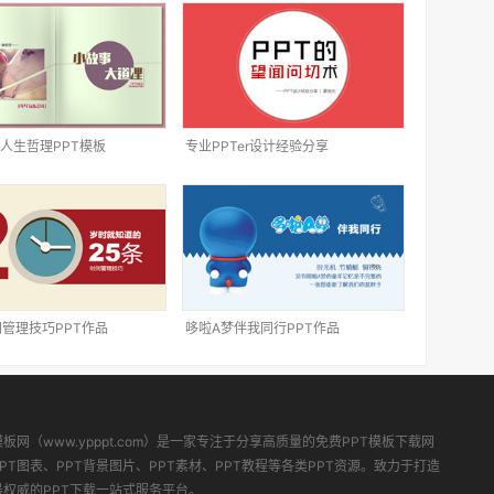
人生哲理PPT模板
专业PPTer设计经验分享
间管理技巧PPT作品
哆啦A梦伴我同行PPT作品
模板网（www.ypppt.com）是一家专注于分享高质量的免费PPT模板下载网
PT图表、PPT背景图片、PPT素材、PPT教程等各类PPT资源。致力于打造
最权威的PPT下载一站式服务平台。