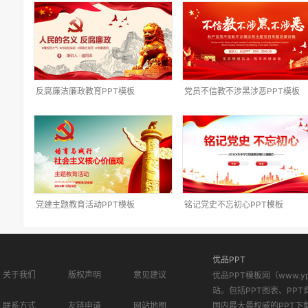
反腐廉洁廉政教育PPT模板
党员不信教不涉黑涉恶PPT模板
党建主题教育活动PPT模板
铭记党史不忘初心PPT模板
优品PPT
关于我们
版权声明
意见建议
优品PPT模板网（www.
站。包括PPT图表、PPT
联系方式
友链申请
网站地图
国内最大最权威的PPT下