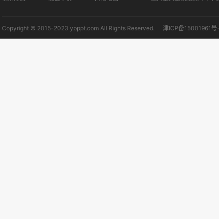
Copyright © 2015-2023 ypppt.com All Rights Reserved.
津ICP备15001961号