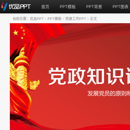
首页
PPT模板
PPT背景
PPT图表
当前位置：
优品PPT
PPT模板
党建工作PPT
正文
>
>
>