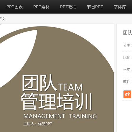
PPT图表
PPT素材
PPT教程
节日PPT
字体库
正文
团队
分类
比例
格式
软件