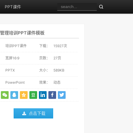
PPT课件
管理培训PPT课件模板
：
培训PPT课件
下载：
15927
次
：
宽屏16:9
页数：
27页
：
PPTX
大小：
589KB
：
PowerPoint
效果：
动态
点击下载