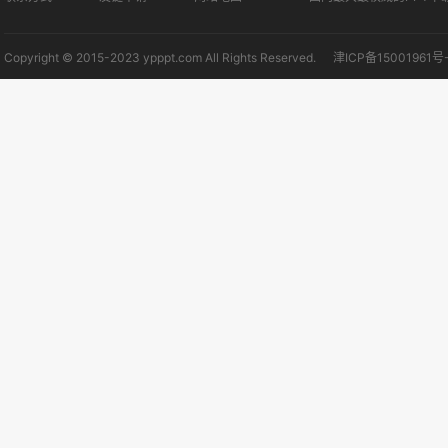
Copyright © 2015-2023 ypppt.com All Rights Reserved.
津ICP备15001961号