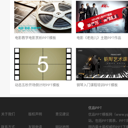
电影教学电影赏析PPT模板
电影《老炮儿》主题PPT作品
动态五秒开场倒计时PPT模板
钢琴入门课程培训PPT模板
优品PPT
关于我们
版权声明
意见建议
优品PPT模板网（www.
站。包括PPT图表、PPT
联系方式
友链申请
网站地图
国内最大最权威的PPT下