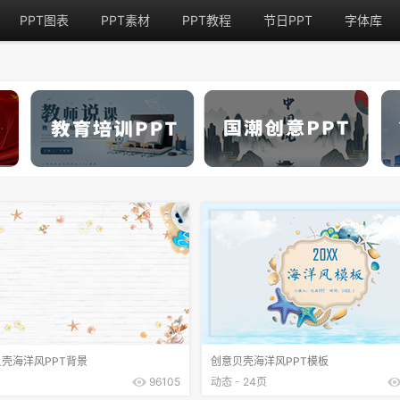
PPT图表
PPT素材
PPT教程
节日PPT
字体库
壳海洋风PPT背景
创意贝壳海洋风PPT模板
96105
动态 - 24页