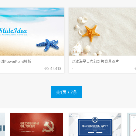
PowerPoint模板
沙滩海星贝壳幻灯片背景图片
44418
-
共1页 / 7条