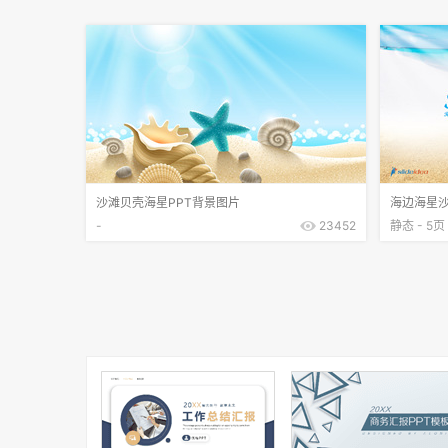
沙滩贝壳海星PPT背景图片
海边海星沙滩
-
23452
静态 - 5页