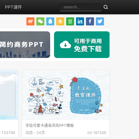
PPT课件
手绘可爱卡通海洋风PPT模板
133769
动态 - 24页
197246