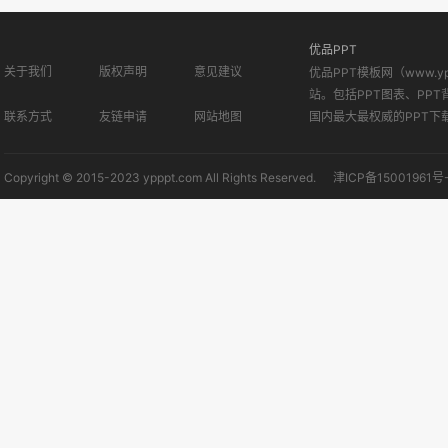
优品PPT
关于我们
版权声明
意见建议
优品PPT模板网（www.
站。包括PPT图表、PPT
联系方式
友链申请
网站地图
国内最大最权威的PPT下
Copyright © 2015-2023 ypppt.com All Rights Reserved.
津ICP备15001961号