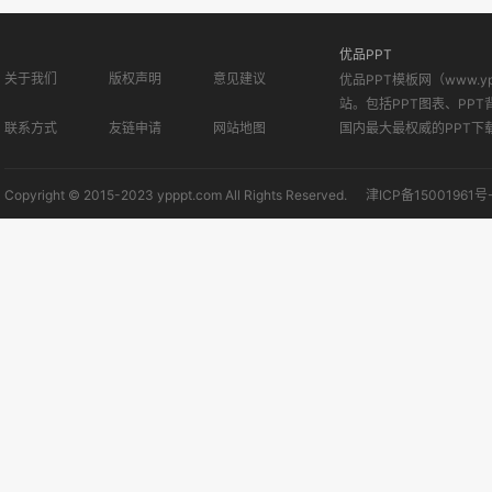
优品PPT
关于我们
版权声明
意见建议
优品PPT模板网（www.
站。包括PPT图表、PPT
联系方式
友链申请
网站地图
国内最大最权威的PPT下
Copyright © 2015-2023 ypppt.com All Rights Reserved.
津ICP备15001961号