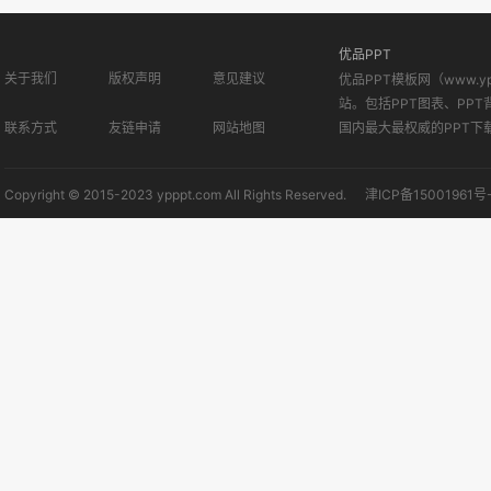
优品PPT
关于我们
版权声明
意见建议
优品PPT模板网（www.
站。包括PPT图表、PPT
联系方式
友链申请
网站地图
国内最大最权威的PPT下
Copyright © 2015-2023 ypppt.com All Rights Reserved.
津ICP备15001961号