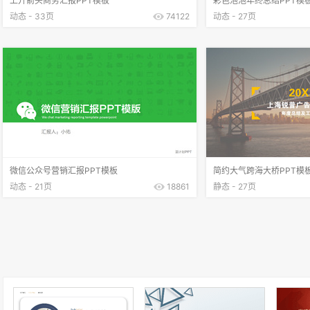
上升箭头商务汇报PPT模板
彩色泡泡年终总结PPT模
动态 - 33页
74122
动态 - 27页
微信公众号营销汇报PPT模板
简约大气跨海大桥PPT模
动态 - 21页
18861
静态 - 27页