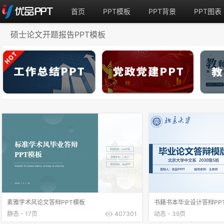
首页
PPT模板
PPT背景
PPT图表
硕士论文开题报告PPT模板
素雅学术风论文答辩PPT模板
书籍书本毕业设计答辩PP
静态 - 17页
407301
动态 - 39页