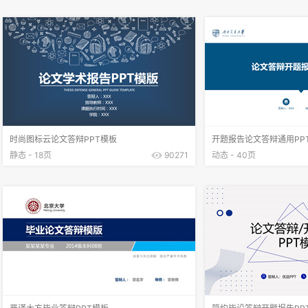
时尚图标云论文答辩PPT模板
开题报告论文答辩通用PP
静态 - 18页
90271
动态 - 40页