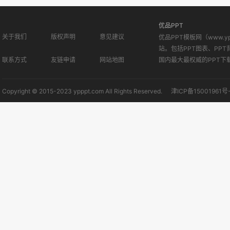
优品PPT
关于我们
版权声明
意见建议
优品PPT模板网（www.
站。包括PPT图表、PPT
联系方式
友链申请
网站地图
国内最大最权威的PPT下
Copyright © 2015-2023 ypppt.com All Rights Reserved.
津ICP备15001961号