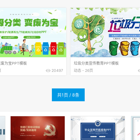
废为宝PPT模板
垃圾分类宣传教育PPT模板
页
20497
动态 - 26页
共1页 / 8条