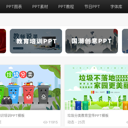
PPT图表
PPT素材
PPT教程
节日PPT
字体库
识培训PPT模板
垃圾分类教育宣传PPT模板
页
11915
动态 - 25页