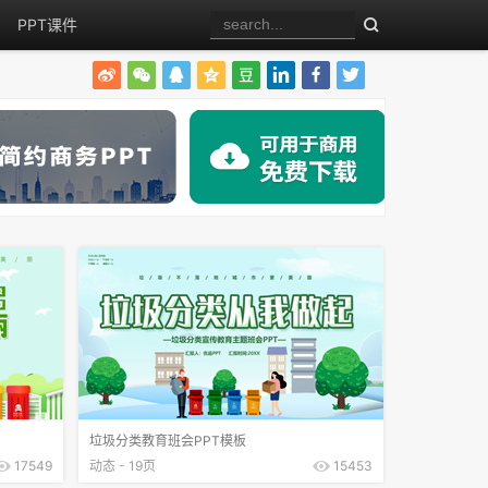
PPT课件
垃圾分类教育班会PPT模板
17549
动态 - 19页
15453