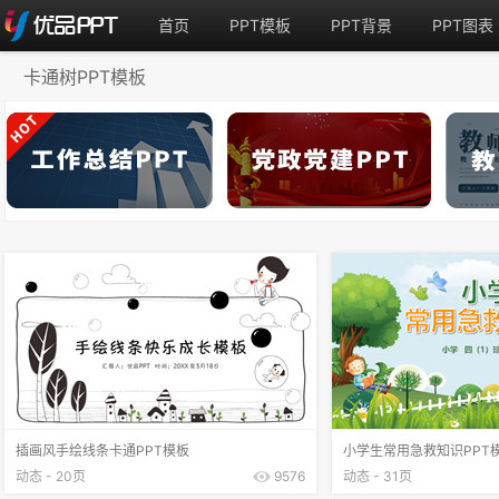
首页
PPT模板
PPT背景
PPT图表
卡通树PPT模板
插画风手绘线条卡通PPT模板
小学生常用急救知识PPT
动态 - 20页
9576
动态 - 31页