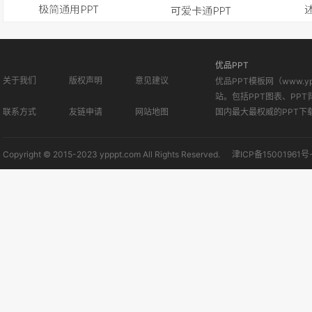
优品PPT
关于我们
版权声明
意见建议
优品PPT模板网（www.
站。包括PPT图表、PPT
联系方式
友链申请
网站地图
国内最大最权威的PPT下
Copyright © 2015-2023 ypppt.com All Rights Reserved.
津ICP备15001961号