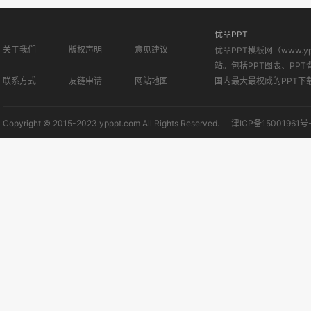
优品PPT
关于我们
版权声明
意见建议
优品PPT模板网（www.
站。包括PPT图表、PPT
联系方式
友链申请
网站地图
国内最大最权威的PPT下
Copyright © 2015-2023 ypppt.com All Rights Reserved.
津ICP备15001961号