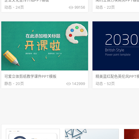
企业文化宣传介绍PPT模板
简约立体方块商务PPT模
动态 - 24页
99156
动态 - 22页
可爱立体剪纸教学课件PPT模板
精美蓝红配色英伦风PPT
静态 - 20页
142999
动态 - 52页