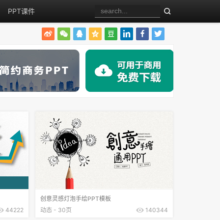
PPT课件
创意灵感灯泡手绘PPT模板
44222
动态 - 30页
140344