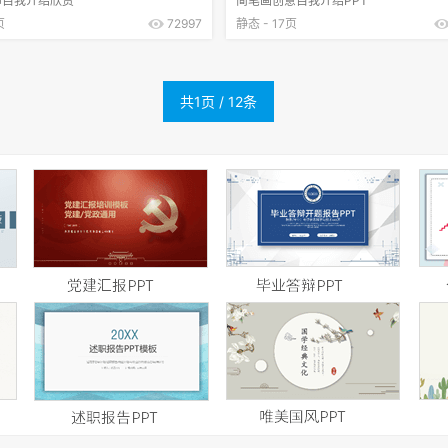
师自我介绍欣赏
简笔画创意自我介绍PPT
页
72997
静态 - 17页
共1页 / 12条