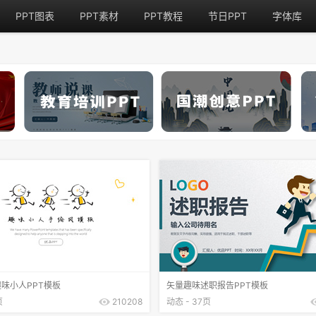
PPT图表
PPT素材
PPT教程
节日PPT
字体库
味小人PPT模板
矢量趣味述职报告PPT模板
页
210208
动态 - 37页