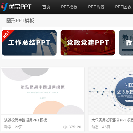
首页
PPT模板
PPT背景
PPT图表
圆形PPT模板
淡雅极简半圆通用PPT模板
大气实用述职报告PPT模
动态 - 22页
375120
动态 - 45页