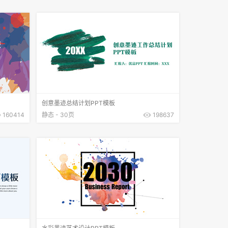
创意墨迹总结计划PPT模板
160414
静态 - 30页
198637