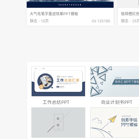
大气毛笔字墨迹效果PPT模板
极简橙红色
静态 - 15页
120160
静态 - 25