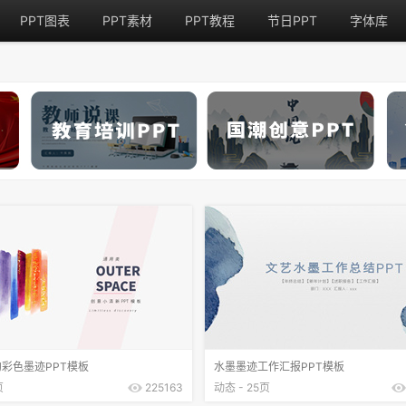
PPT图表
PPT素材
PPT教程
节日PPT
字体库
彩色墨迹PPT模板
水墨墨迹工作汇报PPT模板
页
225163
动态 - 25页