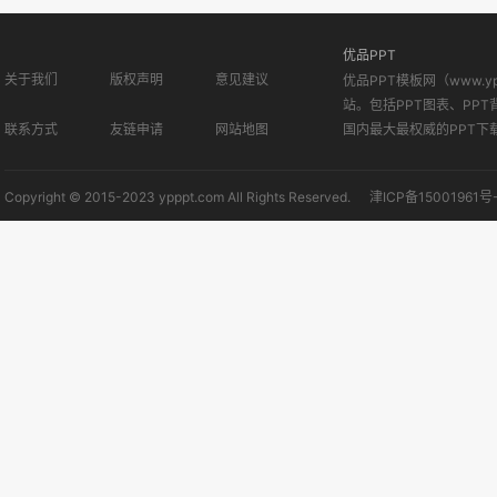
优品PPT
关于我们
版权声明
意见建议
优品PPT模板网（www.
站。包括PPT图表、PPT
联系方式
友链申请
网站地图
国内最大最权威的PPT下
Copyright © 2015-2023 ypppt.com All Rights Reserved.
津ICP备15001961号