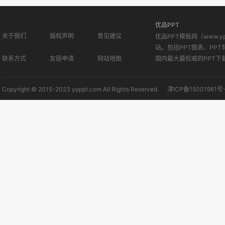
优品PPT
关于我们
版权声明
意见建议
优品PPT模板网（www.
站。包括PPT图表、PPT
联系方式
友链申请
网站地图
国内最大最权威的PPT下
Copyright © 2015-2023 ypppt.com All Rights Reserved.
津ICP备15001961号