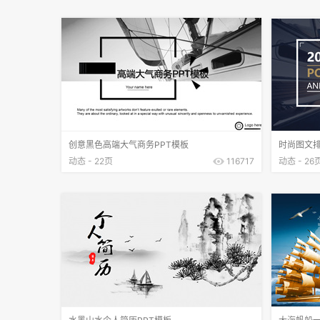
创意黑色高端大气商务PPT模板
时尚图文排
动态 - 22页
116717
动态 - 26