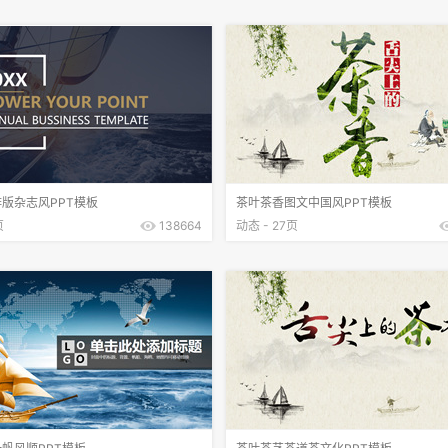
版杂志风PPT模板
茶叶茶香图文中国风PPT模板
页
138664
动态 - 27页