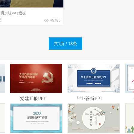
帆远航PPT模板
页
45785
共1页 / 18条