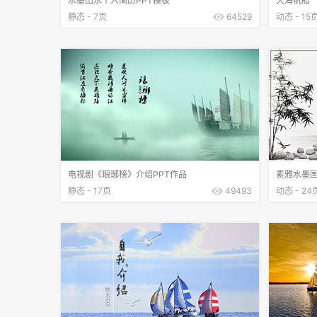
水墨山水个人简历PPT模板
大海帆船一
静态 - 7页
64529
动态 - 15
电视剧《琅琊榜》介绍PPT作品
素雅水墨国
静态 - 17页
49493
动态 - 24