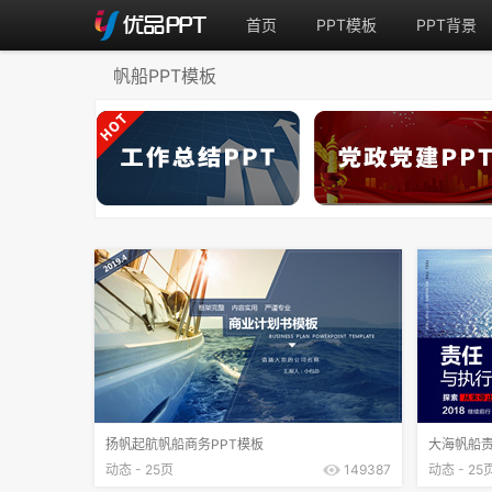
首页
PPT模板
PPT背景
帆船PPT模板
扬帆起航帆船商务PPT模板
大海帆船责
动态 - 25页
149387
动态 - 25