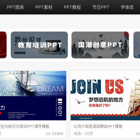
PPT图表
PPT素材
PPT教程
节日PPT
字体库
任与执行力培训PPT课件模板
公司介绍宣讲招聘会PPT模板
页
33668
动态 - 25页