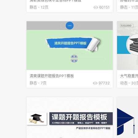
清新黄绿色块毕业答辩PPT模板
好看的毕业
静态 - 12页
60151
静态 - 11
清爽课题开题报告PPT模板
大气稳重开
静态 - 7页
97732
动态 - 30