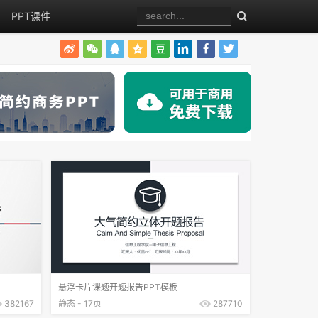
PPT课件
悬浮卡片课题开题报告PPT模板
382167
静态 - 17页
287710