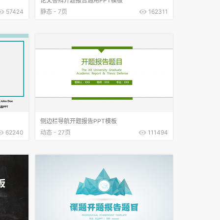
论文答辩开题报告通用PPT模板
57424
静态 - 7页
162311
侧边栏导航开题报告PPT模板
62240
动态 - 27页
111494