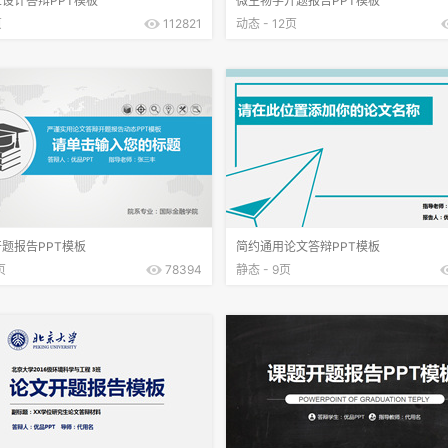
设计答辩PPT模板
微生物学开题报告PPT模板
页
112821
动态 - 12页
题报告PPT模板
简约通用论文答辩PPT模板
页
78394
静态 - 9页