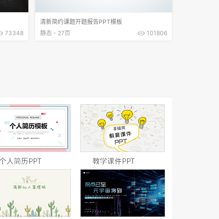
清新简约课题开题报告PPT模板
73348
静态 - 27页
101806