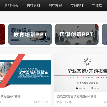
PPT图表
PPT素材
PPT教程
节日PPT
字体库
题报告PPT模板
极简红蓝复古论文答辩PPT模板
页
261830
动态 - 27页