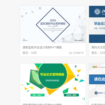
清新蓝色毕业设计答辩PPT模板
简约大方实
静态 - 19页
378475
静态 - 25