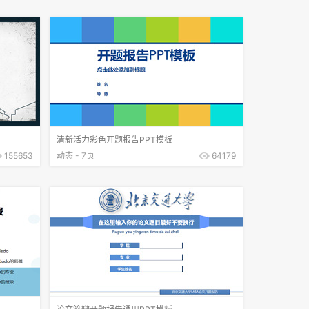
清新活力彩色开题报告PPT模板
155653
动态 - 7页
64179