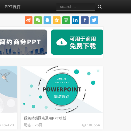
PPT课件
绿色动感圆点通用PPT模板
167420
动态 - 26页
100554