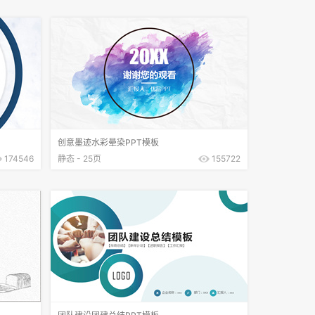
创意墨迹水彩晕染PPT模板
174546
静态 - 25页
155722