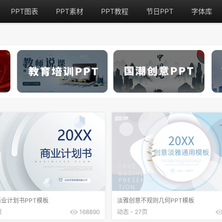
PPT图表
PPT素材
PPT教程
节日PPT
字体库
业计划书PPT模板
淡雅创意不规则几何PPT模板
页
168890
动态 - 27页