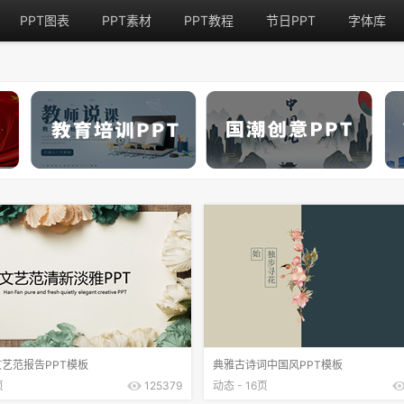
PPT图表
PPT素材
PPT教程
节日PPT
字体库
艺范报告PPT模板
典雅古诗词中国风PPT模板
页
125379
动态 - 16页