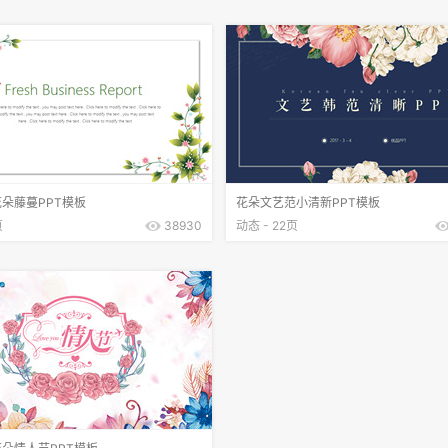
朵藤蔓PPT模板
花朵文艺范小清新PPT模板
页
38930
动态 - 22页