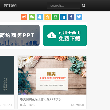
PPT课件
唯美自然花朵工作汇报PPT模板
311670
动态 - 32页
79150