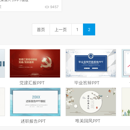
朵情人节PPT模板
页
9457
首页
上一页
1
2