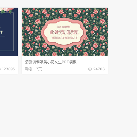
清新淡雅唯美小花女生PPT模板
123895
动态 - 7页
24708