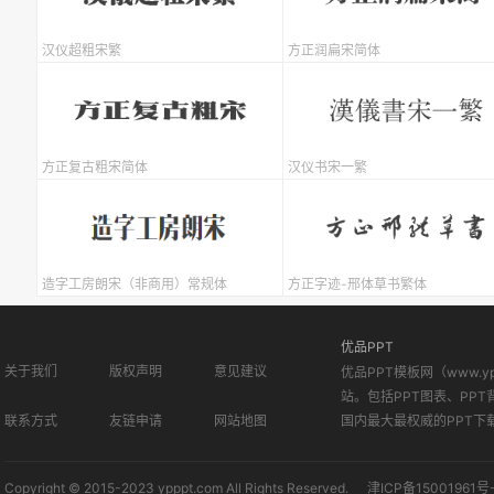
汉仪超粗宋繁
方正润扁宋简体
方正复古粗宋简体
汉仪书宋一繁
造字工房朗宋（非商用）常规体
方正字迹-邢体草书繁体
优品PPT
关于我们
版权声明
意见建议
优品PPT模板网（www.
站。包括PPT图表、PPT
联系方式
友链申请
网站地图
国内最大最权威的PPT下
Copyright © 2015-2023 ypppt.com All Rights Reserved.
津ICP备15001961号