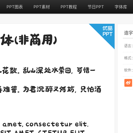
PPT图表
PPT素材
PPT教程
节日PPT
字体库
造字
语言
格式
软件