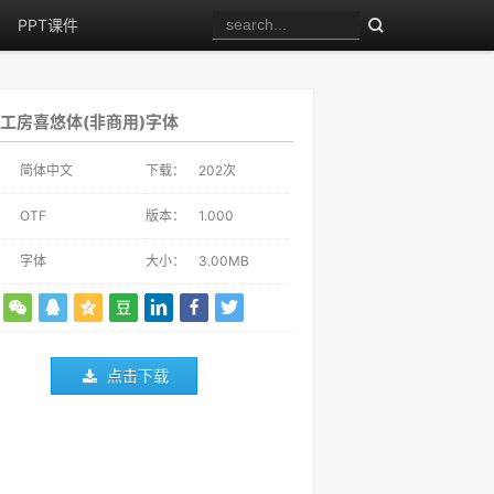
PPT课件
工房喜悠体(非商用)字体
：
简体中文
下载：
202
次
：
OTF
版本：
1.000
：
字体
大小：
3.00MB
点击下载