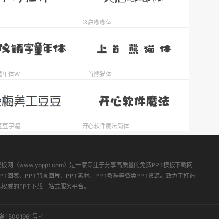
义启嘟嘟体
童年体W
上首熊猫体
豆豆字體
开心软件魔法简体
模板网（www.ypppt.com）是一家专注于分享高质量的免费PPT模板下载网
PT图表、PPT背景图片、PPT素材、PPT教程等各类PPT资源。致力于打造
最权威的PPT下载一站式服务平台。
备15001961号-1