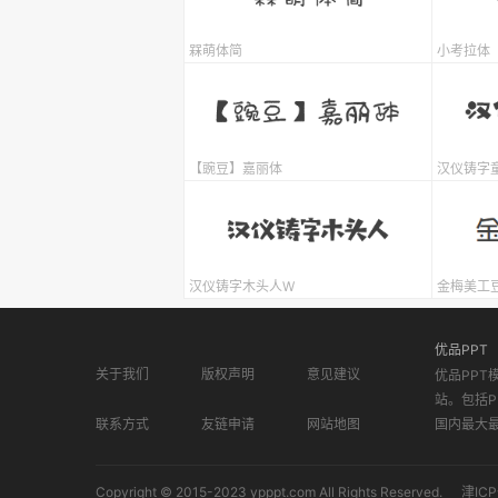
槑萌体简
小考拉体
【豌豆】嘉丽体
汉仪铸字
汉仪铸字木头人W
金梅美工
优品PPT
关于我们
版权声明
意见建议
优品PPT
站。包括P
联系方式
友链申请
网站地图
国内最大
Copyright © 2015-2023 ypppt.com All Rights Reserved.
津ICP