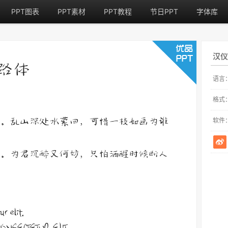
PPT图表
PPT素材
PPT教程
节日PPT
字体库
汉仪
语言
格式
软件