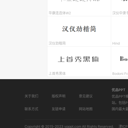
华康连连体W2
汉仪中隶
汉仪劲楷简
Hind
上首秀黑体
Bodoni Fr
优品PPT
关于我们
版权声明
意见建议
优品PPT
站。包括P
联系方式
友链申请
网站地图
国内最大
Copyright © 2015-2023 ypppt.com All Rights Reserved.
津ICP