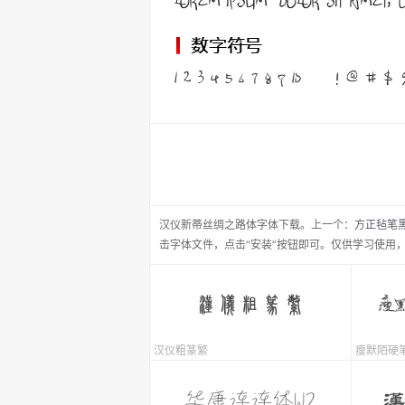
汉仪新蒂丝绸之路体
字体下载。
上一个：
方正毡笔
击字体文件，点击“安装”按钮即可。仅供学习使用
汉仪粗篆繁
瘦默陌硬