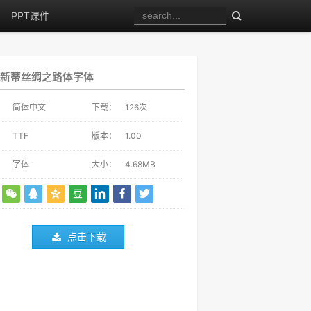
PPT课件
新蒂丝绸之路体字体
：
简体中文
下载：
126
次
：
TTF
版本：
1.00
：
字体
大小：
4.68MB
点击下载