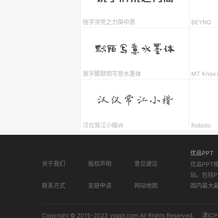
锐字洪荒之力简中黑
BEYNO
我字酷默陌写意水墨体
MT Knox 
汉仪常江小楷W
Roboto
优品PPT
关于我们
版权声明
意见建议
优品PPT
站。包括P
联系方式
友链申请
网站地图
国内最大
Copyright © 2015-2023 ypppt.com All Rights Reserved.
津ICP