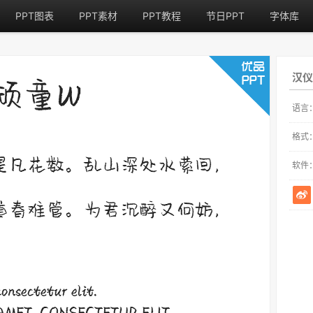
PPT图表
PPT素材
PPT教程
节日PPT
字体库
汉
语言
格式
软件