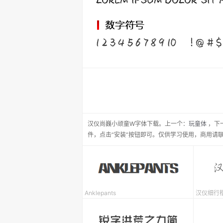
汉仪尚巍小顽童W
字体下载。
上一个：
玩童体
，
下
件，点击“安装”按钮即可。仅供学习使用，商用请
Anklepants
汉仪细行