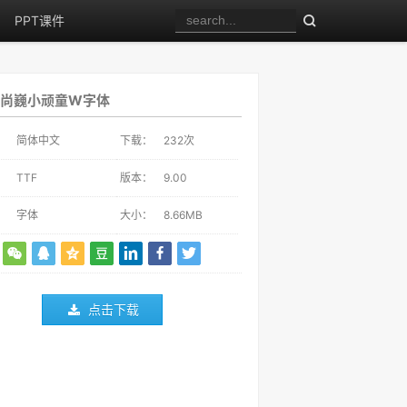
PPT课件
仪尚巍小顽童W字体
：
简体中文
下载：
232
次
：
TTF
版本：
9.00
：
字体
大小：
8.66MB
点击下载