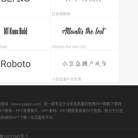
日本明朝体
Bold
Atlantis the lost City
小豆岛濑户风车简
模板网（www.ypppt.com）是一家专注于分享高质量的免费PPT模板下载网
PT图表、PPT背景图片、PPT素材、PPT教程等各类PPT资源。致力于打造
最权威的PPT下载一站式服务平台。
备15001961号-1